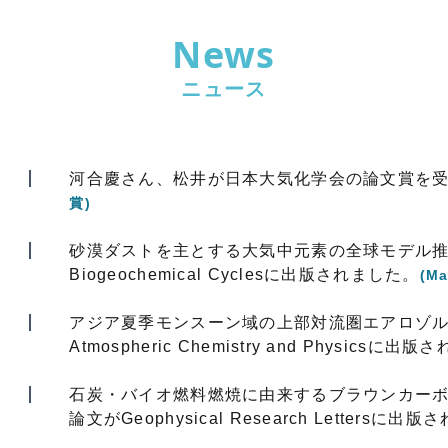
News
ニュース
河合慶さん、松井が日本大気化学会の論文賞を
賞)
砂漠ダストを主とする大気中元素の全球モデル推定
Biogeochemical Cyclesに出版されました。
(Ma
アジア夏季モンスーン域の上部対流圏エアロゾ
Atmospheric Chemistry and Physicsに出
石炭・バイオ燃料燃焼に由来するブラウンカー
論文がGeophysical Research Lettersに出