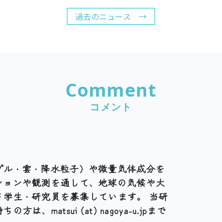
過去のニュース →
Comment
コメント
ゾル・雲・降水粒子）や微量気体成分を
ションや観測を通して、地球の気候や大
う学生・研究員を募集しています。 当研
、matsui (at) nagoya-u.jpまで