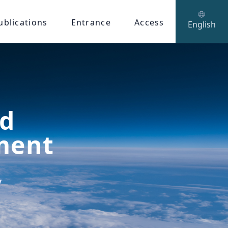
ublications
Entrance
Access
English
nd
ment
y