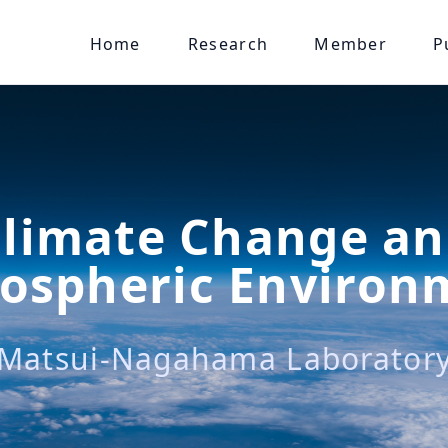
Home
Research
Member
P
limate Change a
ospheric Environ
Matsui-Nagahama Laborator